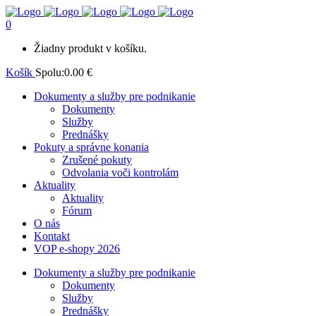
0
Žiadny produkt v košíku.
Košík
Spolu:
0.00
€
Dokumenty a služby pre podnikanie
Dokumenty
Služby
Prednášky
Pokuty a správne konania
Zrušené pokuty
Odvolania voči kontrolám
Aktuality
Aktuality
Fórum
O nás
Kontakt
VOP e-shopy 2026
Dokumenty a služby pre podnikanie
Dokumenty
Služby
Prednášky