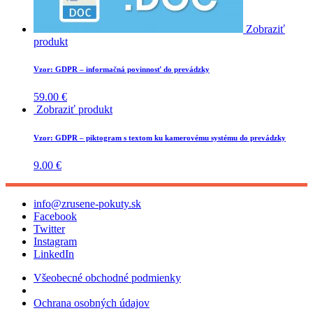
Zobraziť
produkt
Vzor: GDPR – informačná povinnosť do prevádzky
59.00
€
Zobraziť produkt
Vzor: GDPR – piktogram s textom ku kamerovému systému do prevádzky
9.00
€
info@zrusene-pokuty.sk
Facebook
Twitter
Instagram
LinkedIn
Všeobecné obchodné podmienky
Ochrana osobných údajov