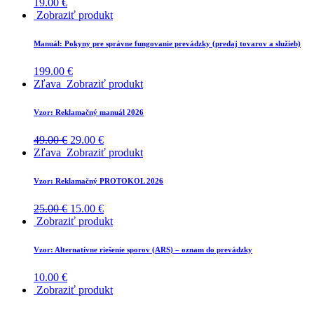
19.00
€
Zobraziť produkt
Manuál: Pokyny pre správne fungovanie prevádzky (predaj tovarov a služieb)
199.00
€
Zľava
Zobraziť produkt
Vzor: Reklamačný manuál 2026
49.00
€
29.00
€
Zľava
Zobraziť produkt
Vzor: Reklamačný PROTOKOL 2026
25.00
€
15.00
€
Zobraziť produkt
Vzor: Alternatívne riešenie sporov (ARS) – oznam do prevádzky
10.00
€
Zobraziť produkt