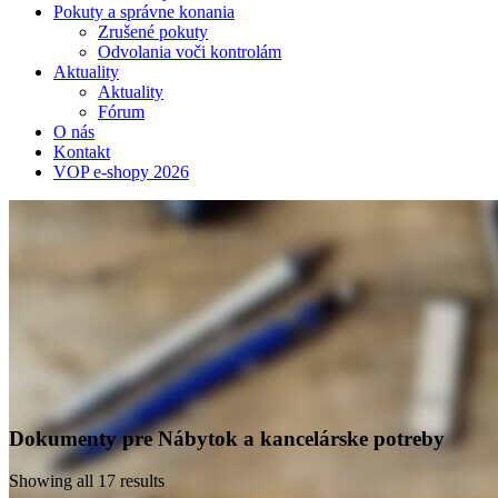
Pokuty a správne konania
Zrušené pokuty
Odvolania voči kontrolám
Aktuality
Aktuality
Fórum
O nás
Kontakt
VOP e-shopy 2026
Dokumenty pre Nábytok a kancelárske potreby
Showing all 17 results