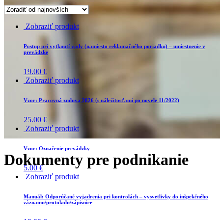
Zobraziť produkt
Postup pri vytknutí vady (namiesto reklamačného poriadku) – umiestnenie v
prevádzke
19.00
€
Zobraziť produkt
Vzor: Pracovná zmluva 2026 (s náležitosťami po novele 11/2022)
25.00
€
Zobraziť produkt
Vzor: Označenie prevádzky
Dokumenty pre podnikanie
5.00
€
Zobraziť produkt
Manuál: Odporúčané vyjadrenia pri kontrolách – vysvetlivky do inšpekčného
záznamu/protokolu/zápisnice