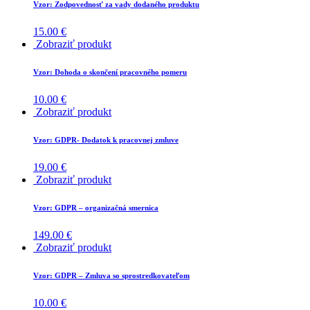
Vzor: Zodpovednosť za vady dodaného produktu
15.00
€
Zobraziť produkt
Vzor: Dohoda o skončení pracovného pomeru
10.00
€
Zobraziť produkt
Vzor: GDPR- Dodatok k pracovnej zmluve
19.00
€
Zobraziť produkt
Vzor: GDPR – organizačná smernica
149.00
€
Zobraziť produkt
Vzor: GDPR – Zmluva so sprostredkovateľom
10.00
€