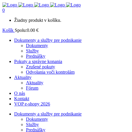
0
Žiadny produkt v košíku.
Košík
Spolu:
0.00
€
Dokumenty a služby pre podnikanie
Dokumenty
Služby
Prednášky
Pokuty a správne konania
Zrušené pokuty
Odvolania voči kontrolám
Aktuality
Aktuality
Fórum
O nás
Kontakt
VOP e-shopy 2026
Dokumenty a služby pre podnikanie
Dokumenty
Služby
Prednášky