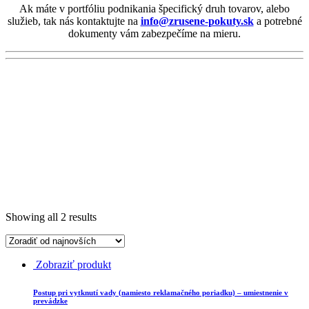
Ak máte v portfóliu podnikania špecifický druh tovarov, alebo
služieb, tak nás kontaktujte na
info@zrusene-pokuty.sk
a potrebné
dokumenty vám zabezpečíme na mieru.
Showing all 2 results
Zobraziť produkt
Postup pri vytknutí vady (namiesto reklamačného poriadku) – umiestnenie v
prevádzke