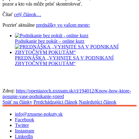
pozor a kto vás môže prísť skontrolovať.
Čítať
celý článok…
Pozrieť aktuálne
prednášky vo vašom meste:
Podnikanie bez pokút – online kurz
PREDNÁŠKA ,,VYHNITE SA V PODNIKANÍ
ZBYTOČNÝM POKUTÁM“
Zdroj:
https://openiazoch.zoznam.sk/cl/194012/Know-how-ktore-
posunie-vase-podnikanie-vpred
Späť na články
Predchádzajúci článok
Nasledujúci článok
info@zrusene-pokuty.sk
Facebook
Twitter
Instagram
LinkedIn