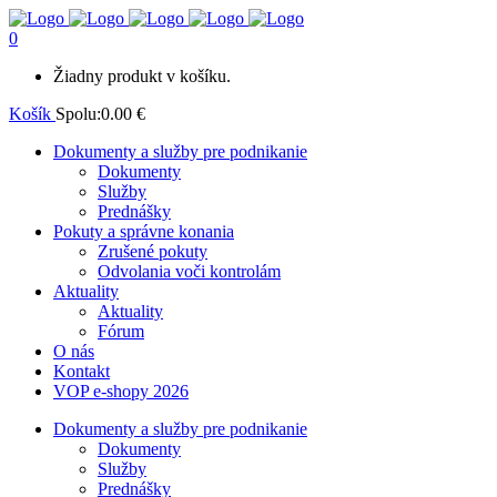
0
Žiadny produkt v košíku.
Košík
Spolu:
0.00
€
Dokumenty a služby pre podnikanie
Dokumenty
Služby
Prednášky
Pokuty a správne konania
Zrušené pokuty
Odvolania voči kontrolám
Aktuality
Aktuality
Fórum
O nás
Kontakt
VOP e-shopy 2026
Dokumenty a služby pre podnikanie
Dokumenty
Služby
Prednášky