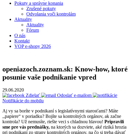
Pokuty a správne konania
Zrušené pokuty
Odvolania voči kontrolám
Aktuality
Aktuality
Fórum
O nás
Kontakt
VOP e-shopy 2026
openiazoch.zoznam.sk: Know-how, ktoré
posunie vaše podnikanie vpred
29.06.2020
Zdielať
Odoslať e-mailom
Notifikácie do mobilu
Aj vy sa boríte v podnikaní s legislatívnymi starosťami? Máte
,,papiere“ v poriadku? Bojíte sa kontrolných orgánov, ak začne
kontrola? Už nemusíte, riešte veci s chladnou hlavou!
Pripravili
sme pre vás prednášky,
na ktorých sa dozviete, aké riziká hrozia
pri podnikaní zo strany kontrolných orgánov, na čo si treba dávať