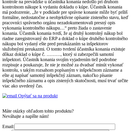
kontrole na prevádzke u účastníka konania nedošlo pri druhom
kontrolnom nákupe k vydaniu dokladu o kúpe. Účastník konania
má podozrenie, ,,že v podklade pre správne konanie môže byť príliš
formálne, nedostatočne a neobjektívne opísanie zisteného stavu, keď
pracovníci správneho orgánu nezadokumentovali presný opis
vykonania kontrolného nákupu…“ preto žiada o zastavenie
konania. Účastník konania tvrdí, že aj druhý kontrolný nákup bol
riadne zaregistrovaný do ERP a doklad o kúpe druhého kontrolného
nákupu bol vydaný ešte pred preukázaním sa inšpektorov
služobnými preukazmi. O tomto tvrdení účastníka konania existuje
dôkaz doklad o kúpe č. ………, ktorý si zabezpečili samotní
inšpektori. Účastník konania svojím vyjadrením tiež podrobne
rozpisuje a poukazuje, že nie je možné za dvadsať minút vykonať
kontrolu, s takým rozsahom popísaným v inšpekčnom zázname a
ešte aj napísať samotný inšpekčný záznam, nakoľko písanie
inšpekčného záznamu a opis zistených skutočnosti, musí trvať určite
viac ako uvedený čas.
Opýtať sa na produkt
Máte otázky ohľadom tohto produktu?
Neváhajte a napíšte nám!
Email: