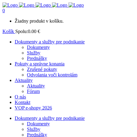
0
Žiadny produkt v košíku.
Košík
Spolu:
0.00
€
Dokumenty a služby pre podnikanie
Dokumenty
Služby
Prednášky
Pokuty a správne konania
Zrušené pokuty
Odvolania voči kontrolám
Aktuality
Aktuality
Fórum
O nás
Kontakt
VOP e-shopy 2026
Dokumenty a služby pre podnikanie
Dokumenty
Služby
Prednášky