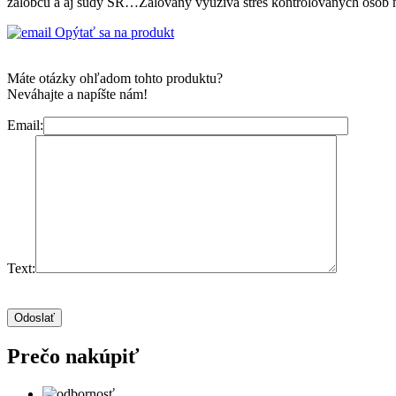
žalobcu a aj súdy SR…Žalovaný využíva stres kontrolovaných osôb n
Opýtať sa na produkt
Máte otázky ohľadom tohto produktu?
Neváhajte a napíšte nám!
Email:
Text:
Prečo nakúpiť