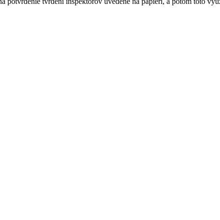
a potvrdenie tvrdení inšpektorov uvedené na papieri, a potom toto v