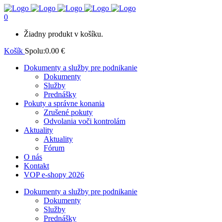
0
Žiadny produkt v košíku.
Košík
Spolu:
0.00
€
Dokumenty a služby pre podnikanie
Dokumenty
Služby
Prednášky
Pokuty a správne konania
Zrušené pokuty
Odvolania voči kontrolám
Aktuality
Aktuality
Fórum
O nás
Kontakt
VOP e-shopy 2026
Dokumenty a služby pre podnikanie
Dokumenty
Služby
Prednášky