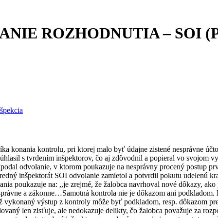
NIE ROZHODNUTIA – SOI (P
špekcia
íka konania kontrolu, pri ktorej malo byť údajne zistené nesprávne ú
esúhlasil s tvrdením inšpektorov, čo aj zdôvodnil a popieral vo svojom 
a podal odvolanie, v ktorom poukazuje na nesprávny procený postup pr
dný inšpektorát SOI odvolanie zamietol a potvrdil pokutu udelenú kr
ia poukazuje na: ,,je zrejmé, že žalobca navrhoval nové dôkazy, ako j
 správne a zákonne…Samotná kontrola nie je dôkazom ani podkladom.
 Až vykonaný výstup z kontroly môže byť podkladom, resp. dôkazom pre
aný len zisťuje, ale nedokazuje delikty, čo žalobca považuje za rozp