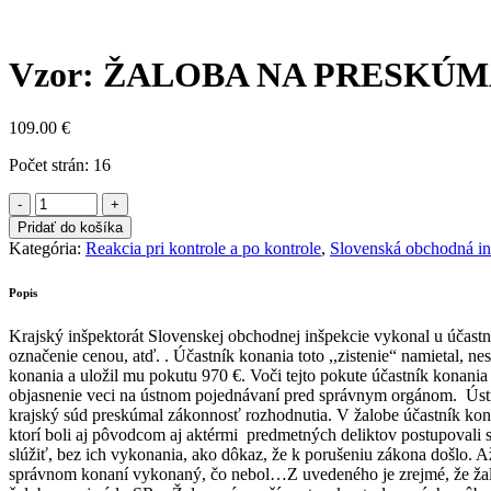
8x
Vzor: ŽALOBA NA PRESKÚMA
109.00
€
Počet strán: 16
Pridať do košíka
Kategória:
Reakcia pri kontrole a po kontrole
,
Slovenská obchodná in
Popis
Krajský inšpektorát Slovenskej obchodnej inšpekcie vykonal u účastn
označenie cenou, atď. . Účastník konania toto ,,zistenie“ namietal, n
konania a uložil mu pokutu 970 €. Voči tejto pokute účastník konani
objasnenie veci na ústnom pojednávaní pred správnym orgánom. Ústre
krajský súd preskúmal zákonnosť rozhodnutia. V žalobe účastník konan
ktorí boli aj pôvodcom aj aktérmi
predmetných deliktov postupovali
slúžiť, bez ich vykonania, ako dôkaz, že k porušeniu zákona došlo.
správnom konaní vykonaný, čo nebol…Z uvedeného je zrejmé, že žalov