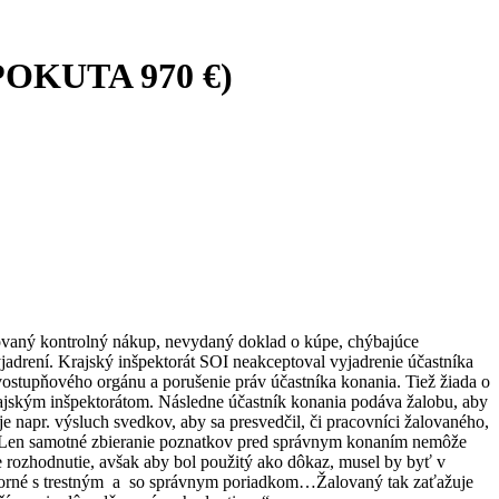
OKUTA 970 €)
čtovaný kontrolný nákup, nevydaný doklad o kúpe, chýbajúce
vyjadrení. Krajský inšpektorát SOI neakceptoval vyjadrenie účastníka
vostupňového orgánu a porušenie práv účastníka konania. Tiež žiada o
ajským inšpektorátom. Následne účastník konania podáva žalobu, aby
e napr. výsluch svedkov, aby sa presvedčil, či pracovníci žalovaného,
 Len samotné zbieranie poznatkov pred správnym konaním nemôže
 rozhodnutie, avšak aby bol použitý ako dôkaz, musel by byť v
orné s trestným
a so správnym poriadkom…Žalovaný tak zaťažuje