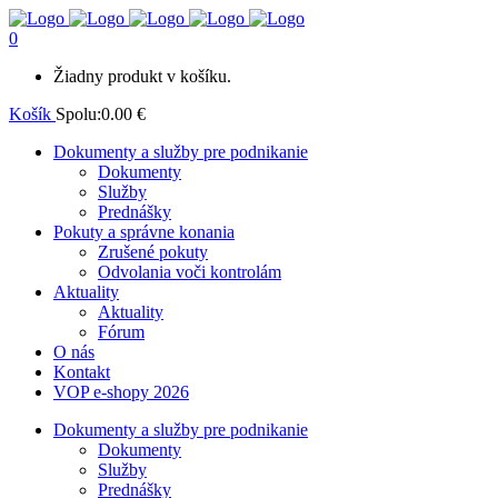
0
Žiadny produkt v košíku.
Košík
Spolu:
0.00
€
Dokumenty a služby pre podnikanie
Dokumenty
Služby
Prednášky
Pokuty a správne konania
Zrušené pokuty
Odvolania voči kontrolám
Aktuality
Aktuality
Fórum
O nás
Kontakt
VOP e-shopy 2026
Dokumenty a služby pre podnikanie
Dokumenty
Služby
Prednášky