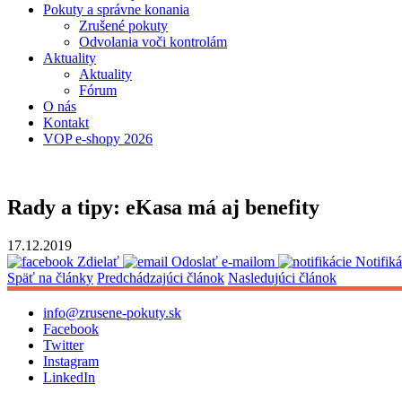
Pokuty a správne konania
Zrušené pokuty
Odvolania voči kontrolám
Aktuality
Aktuality
Fórum
O nás
Kontakt
VOP e-shopy 2026
Rady a tipy: eKasa má aj benefity
17.12.2019
Zdielať
Odoslať e-mailom
Notifik
Späť na články
Predchádzajúci článok
Nasledujúci článok
info@zrusene-pokuty.sk
Facebook
Twitter
Instagram
LinkedIn