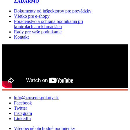
ZADARMO
Dokumenty od inšpektorov pre prevádzky
Všetko pre e-shopy
Poradenstvo a ochrana podnikania pri
kontrolách a reklamáciách
Rady pre vaše podnikanie
Kontakt
info@zrusene-pokuty.sk
Facebook
Twitter
Instagram
LinkedIn
Všeobecné obchodné podmienky