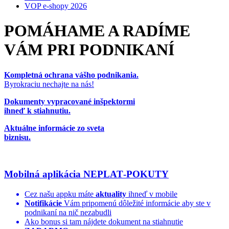
VOP e-shopy 2026
POMÁHAME A RADÍME
VÁM PRI PODNIKANÍ
Kompletná ochrana vášho podnikania.
Byrokraciu nechajte na nás!
Dokumenty vypracované inšpektormi
ihneď k stiahnutiu.
Aktuálne informácie zo sveta
biznisu.
Mobilná aplikácia
NEPLAT‑POKUTY
Cez našu appku máte
aktuality
ihneď v mobile
Notifikácie
Vám pripomenú dôležité informácie aby ste v
podnikaní na nič nezabudli
Ako bonus si tam nájdete dokument na stiahnutie