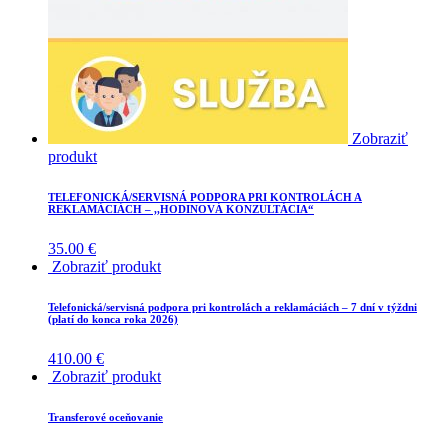
Zobraziť
produkt
TELEFONICKÁ/SERVISNÁ PODPORA PRI KONTROLÁCH A
REKLAMÁCIÁCH – ,,HODINOVÁ KONZULTÁCIA“
35.00
€
Zobraziť produkt
Telefonická/servisná podpora pri kontrolách a reklamáciách – 7 dní v týždni
(platí do konca roka 2026)
410.00
€
Zobraziť produkt
Transferové oceňovanie