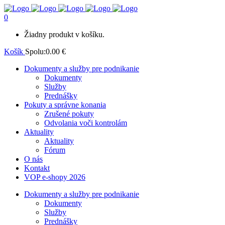
0
Žiadny produkt v košíku.
Košík
Spolu:
0.00
€
Dokumenty a služby pre podnikanie
Dokumenty
Služby
Prednášky
Pokuty a správne konania
Zrušené pokuty
Odvolania voči kontrolám
Aktuality
Aktuality
Fórum
O nás
Kontakt
VOP e-shopy 2026
Dokumenty a služby pre podnikanie
Dokumenty
Služby
Prednášky