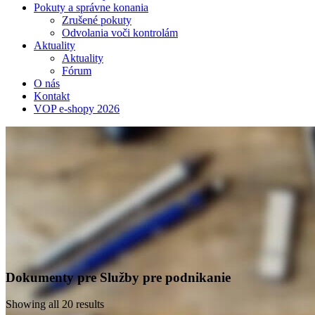
Pokuty a správne konania
Zrušené pokuty
Odvolania voči kontrolám
Aktuality
Aktuality
Fórum
O nás
Kontakt
VOP e-shopy 2026
Dokumenty pre Služby pre podnikanie
Showing all 20 results