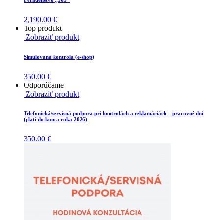
2,190.00
€
Top produkt
Zobraziť produkt
Simulovaná kontrola (e-shop)
350.00
€
Odporúčame
Zobraziť produkt
Telefonická/servisná podpora pri kontrolách a reklamáciách – pracovné dni
(platí do konca roka 2026)
350.00
€